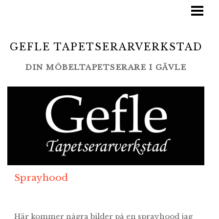
STARTSIDA
TJÄNSTER
GEFLE TAPETSERARVERKSTAD
BLOGG
DIN MÖBELTAPETSERARE I GÄVLE
LAMINO/SWEDESE
GALLERI
LEVERANTÖRER
KONTAKT
Sprayhood
Här kommer några bilder på en sprayhood jag