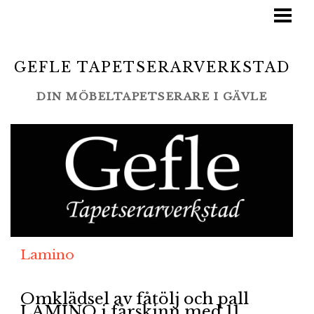
STARTSIDA
TJÄNSTER
GEFLE TAPETSERARVERKSTAD
BLOGG
DIN MÖBELTAPETSERARE I GÄVLE
LAMINO/SWEDESE
GALLERI
LEVERANTÖRER
KONTAKT
Lamino
Omklädsel av fåtölj och pall
LAMINO i fårskinn med 11