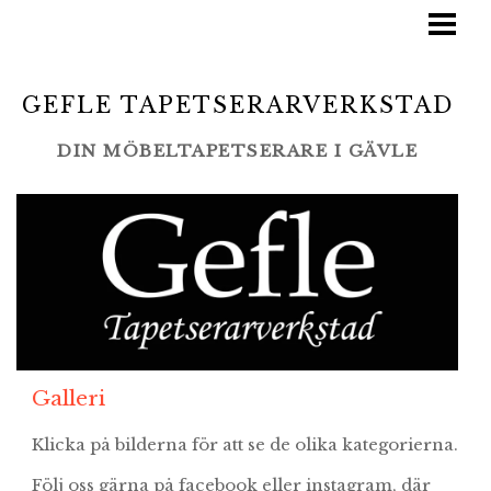
STARTSIDA
TJÄNSTER
GEFLE TAPETSERARVERKSTAD
BLOGG
DIN MÖBELTAPETSERARE I GÄVLE
LAMINO/SWEDESE
GALLERI
LEVERANTÖRER
KONTAKT
Galleri
Klicka på bilderna för att se de olika kategorierna.
Följ oss gärna på facebook eller instagram, där