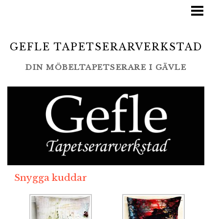
STARTSIDA
TJÄNSTER
GEFLE TAPETSERARVERKSTAD
BLOGG
DIN MÖBELTAPETSERARE I GÄVLE
LAMINO/SWEDESE
GALLERI
LEVERANTÖRER
KONTAKT
Snygga kuddar