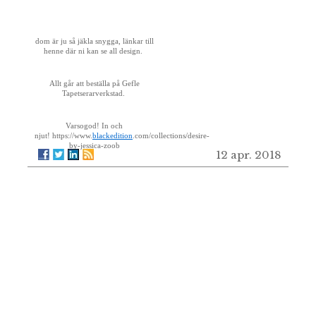
dom är ju så jäkla snygga, länkar till
henne där ni kan se all design.
Allt går att beställa på Gefle
Tapetserarverkstad.
Varsogod! In och
njut! https://www.
blackedition
.com/collections/desire-
by-jessica-zoob
12 apr. 2018