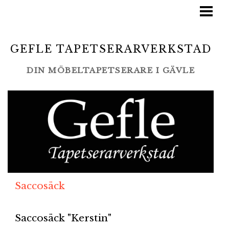
STARTSIDA
TJÄNSTER
GEFLE TAPETSERARVERKSTAD
BLOGG
DIN MÖBELTAPETSERARE I GÄVLE
LAMINO/SWEDESE
GALLERI
LEVERANTÖRER
KONTAKT
Saccosäck
Saccosäck "Kerstin"