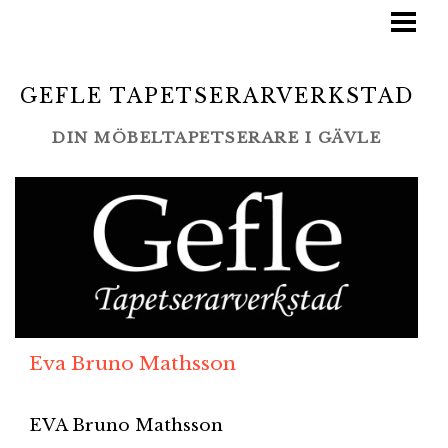
STARTSIDA
TJÄNSTER
GEFLE TAPETSERARVERKSTAD
BLOGG
DIN MÖBELTAPETSERARE I GÄVLE
LAMINO/SWEDESE
GALLERI
LEVERANTÖRER
KONTAKT
Eva Bruno Mathsson
EVA Bruno Mathsson