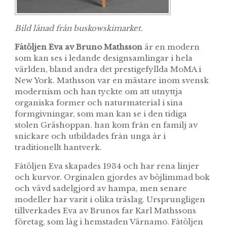
Bild lånad från buskowskimarket.
Fåtöljen Eva av Bruno Mathsson
är en modern
som kan ses i ledande designsamlingar i hela
världen, bland andra det prestigefyllda MoMA i
New York. Mathsson var en mästare inom svensk
modernism och han tyckte om att utnyttja
organiska former och naturmaterial i sina
formgivningar, som man kan se i den tidiga
stolen Gräshoppan. han kom från en familj av
snickare och utbildades från unga år i
traditionellt hantverk.
Fåtöljen Eva skapades 1934 och har rena linjer
och kurvor. Orginalen gjordes av böjlimmad bok
och vävd sadelgjord av hampa, men senare
modeller har varit i olika träslag. Ursprungligen
tillverkades Eva av Brunos far Karl Mathssons
företag, som låg i hemstaden Värnamo. Fåtöljen