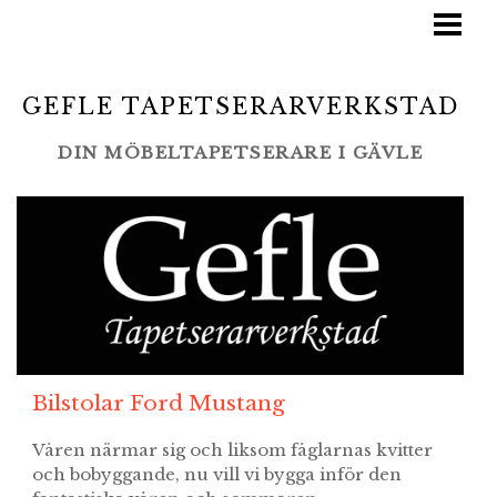
STARTSIDA
TJÄNSTER
GEFLE TAPETSERARVERKSTAD
BLOGG
DIN MÖBELTAPETSERARE I GÄVLE
LAMINO/SWEDESE
GALLERI
LEVERANTÖRER
KONTAKT
Bilstolar Ford Mustang
Våren närmar sig och liksom fåglarnas kvitter
och bobyggande, nu vill vi bygga inför den