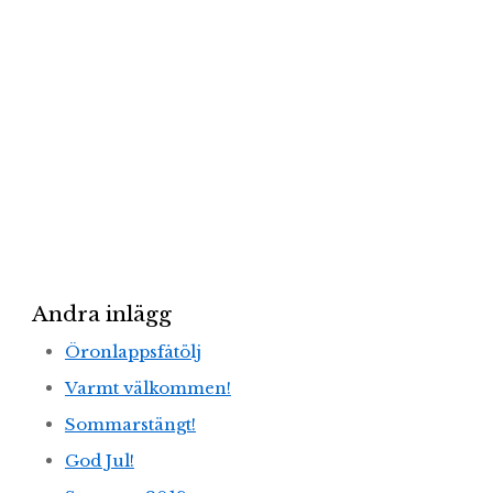
Andra inlägg
Öronlappsfåtölj
Varmt välkommen!
Sommarstängt!
God Jul!